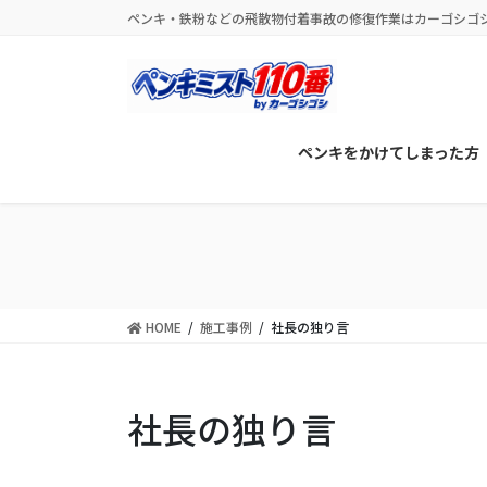
コ
ナ
ペンキ・鉄粉などの飛散物付着事故の修復作業はカーゴシゴ
ン
ビ
テ
ゲ
ン
ー
ツ
シ
に
ョ
ペンキをかけてしまった方
移
ン
動
に
移
動
HOME
施工事例
社長の独り言
社長の独り言