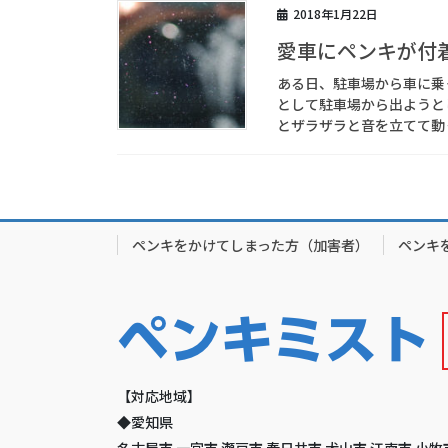
2018年1月22日
愛車にペンキが付
ある日、駐車場から車に乗
として駐車場から出ようと
とザラザラと音を立てて動く
ペンキをかけてしまった方（加害者）
ペンキ
【対応地域】
◆愛知県
名古屋市 一宮市 瀬戸市 春日井市 犬山市 江南市 小牧