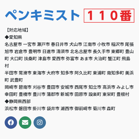
【対応地域】
◆愛知県
名古屋市 一宮市 瀬戸市 春日井市 犬山市 江南市 小牧市 稲沢市 尾張
旭市 岩倉市 豊明市 日進市 清須市 北名古屋市 長久手市 東郷町 豊山
町 大口町 扶桑町 津島市 愛西市 弥富市 あま市 大治町 蟹江町 飛島
村
半田市 常滑市 東海市 大府市 知多市 阿久比町 東浦町 南知多町 美浜
町 武豊町
岡崎市 碧南市 刈谷市 豊田市 安城市 西尾市 知立市 高浜市 みよし市
幸田町 豊橋市 豊川市 蒲郡市 新城市 田原市 設楽町 東栄町 豊根村
◆静岡県西部
浜松市 磐田市 掛川市 袋井市 湖西市 御前崎市 菊川市 森町