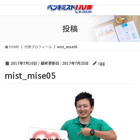
コ
ナ
ン
ビ
テ
ゲ
ン
ー
投稿
ツ
シ
に
ョ
移
ン
HOME
代表プロフィール
mist_mise05
動
に
移
動
2017年7月10日
/ 最終更新日 :
2017年7月25日
cgg
mist_mise05