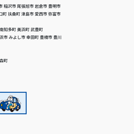
市 稲沢市 尾張旭市 岩倉市 豊明市
口町 扶桑町 津島市 愛西市 弥富市
 南知多町 美浜町 武豊町
高浜市 みよし市 幸田町 豊橋市 豊川
 森町