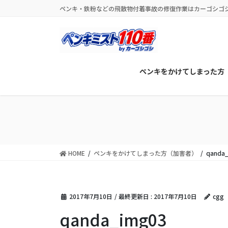
コ
ナ
ペンキ・鉄粉などの飛散物付着事故の修復作業はカーゴシゴ
ン
ビ
テ
ゲ
ン
ー
ツ
シ
に
ョ
ペンキをかけてしまった方
移
ン
動
に
移
動
HOME
ペンキをかけてしまった方（加害者）
qanda
2017年7月10日
/ 最終更新日 :
2017年7月10日
cgg
qanda_img03