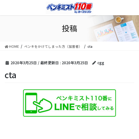
コ
ナ
ン
ビ
テ
ゲ
ン
ー
投稿
ツ
シ
に
ョ
移
ン
HOME
ペンキをかけてしまった方（加害者）
cta
動
に
移
動
2020年3月25日
/ 最終更新日 :
2020年3月25日
cgg
cta