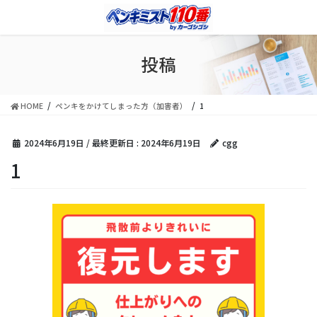
コ
ナ
ン
ビ
テ
ゲ
ン
ー
投稿
ツ
シ
に
ョ
移
ン
HOME
ペンキをかけてしまった方（加害者）
1
動
に
移
動
2024年6月19日
/ 最終更新日 :
2024年6月19日
cgg
1