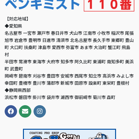
【対応地域】
◆愛知県
名古屋市 一宮市 瀬戸市 春日井市 犬山市 江南市 小牧市 稲沢市 尾張
旭市 岩倉市 豊明市 日進市 清須市 北名古屋市 長久手市 東郷町 豊山
町 大口町 扶桑町 津島市 愛西市 弥富市 あま市 大治町 蟹江町 飛島
村
半田市 常滑市 東海市 大府市 知多市 阿久比町 東浦町 南知多町 美浜
町 武豊町
岡崎市 碧南市 刈谷市 豊田市 安城市 西尾市 知立市 高浜市 みよし市
幸田町 豊橋市 豊川市 蒲郡市 新城市 田原市 設楽町 東栄町 豊根村
◆静岡県西部
浜松市 磐田市 掛川市 袋井市 湖西市 御前崎市 菊川市 森町