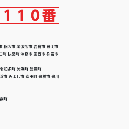
市 稲沢市 尾張旭市 岩倉市 豊明市
口町 扶桑町 津島市 愛西市 弥富市
 南知多町 美浜町 武豊町
高浜市 みよし市 幸田町 豊橋市 豊川
 森町