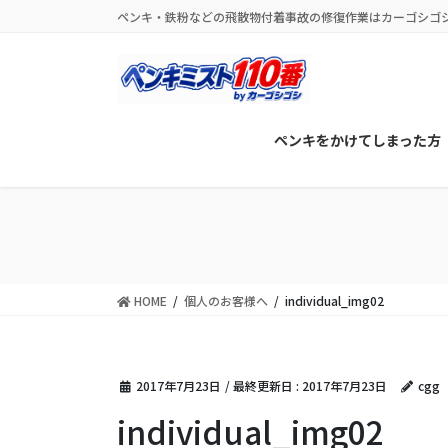
コ
ナ
ペンキ・鉄粉などの飛散物付着事故の修復作業はカーゴシゴ
ン
ビ
テ
ゲ
ン
ー
ツ
シ
に
ョ
ペンキをかけてしまった方
移
ン
動
に
移
動
HOME
個人のお客様へ
individual_img02
2017年7月23日
/ 最終更新日 :
2017年7月23日
cgg
individual_img02