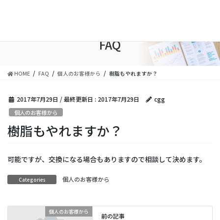
コ
ナ
ン
ビ
テ
ゲ
ン
ー
FAQ
ツ
シ
に
ョ
移
ン
HOME
FAQ
個人のお客様から
樹脂もやれますか？
動
に
移
動
2017年7月29日
/ 最終更新日 :
2017年7月29日
cgg
個人のお客様から
樹脂もやれますか？
可能ですが、交換になる場合もありますので相談して決めます。
個人のお客様から
Categories
個人のお客様から
前の記事