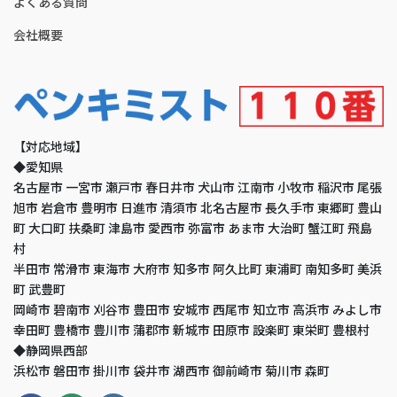
よくある質問
会社概要
【対応地域】
◆愛知県
名古屋市 一宮市 瀬戸市 春日井市 犬山市 江南市 小牧市 稲沢市 尾張
旭市 岩倉市 豊明市 日進市 清須市 北名古屋市 長久手市 東郷町 豊山
町 大口町 扶桑町 津島市 愛西市 弥富市 あま市 大治町 蟹江町 飛島
村
半田市 常滑市 東海市 大府市 知多市 阿久比町 東浦町 南知多町 美浜
町 武豊町
岡崎市 碧南市 刈谷市 豊田市 安城市 西尾市 知立市 高浜市 みよし市
幸田町 豊橋市 豊川市 蒲郡市 新城市 田原市 設楽町 東栄町 豊根村
◆静岡県西部
浜松市 磐田市 掛川市 袋井市 湖西市 御前崎市 菊川市 森町