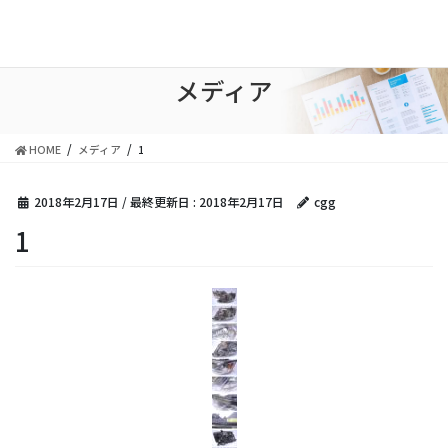
コ
ナ
ン
ビ
テ
ゲ
ン
ー
メディア
ツ
シ
に
ョ
移
ン
HOME
メディア
1
動
に
移
動
2018年2月17日
/ 最終更新日 :
2018年2月17日
cgg
1