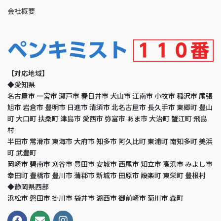
会社概要
【対応地域】
◆愛知県
名古屋市 一宮市 瀬戸市 春日井市 犬山市 江南市 小牧市 稲沢市 尾張
旭市 岩倉市 豊明市 日進市 清須市 北名古屋市 長久手市 東郷町 豊山
町 大口町 扶桑町 津島市 愛西市 弥富市 あま市 大治町 蟹江町 飛島
村
半田市 常滑市 東海市 大府市 知多市 阿久比町 東浦町 南知多町 美浜
町 武豊町
岡崎市 碧南市 刈谷市 豊田市 安城市 西尾市 知立市 高浜市 みよし市
幸田町 豊橋市 豊川市 蒲郡市 新城市 田原市 設楽町 東栄町 豊根村
◆静岡県西部
浜松市 磐田市 掛川市 袋井市 湖西市 御前崎市 菊川市 森町