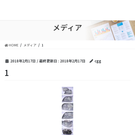
コ
ナ
ン
ビ
テ
ゲ
ン
ー
メディア
ツ
シ
に
ョ
移
ン
HOME
メディア
1
動
に
移
動
2018年2月17日
/ 最終更新日 :
2018年2月17日
cgg
1