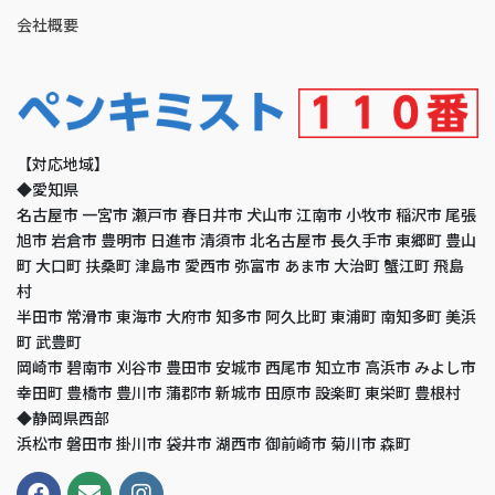
会社概要
【対応地域】
◆愛知県
名古屋市 一宮市 瀬戸市 春日井市 犬山市 江南市 小牧市 稲沢市 尾張
旭市 岩倉市 豊明市 日進市 清須市 北名古屋市 長久手市 東郷町 豊山
町 大口町 扶桑町 津島市 愛西市 弥富市 あま市 大治町 蟹江町 飛島
村
半田市 常滑市 東海市 大府市 知多市 阿久比町 東浦町 南知多町 美浜
町 武豊町
岡崎市 碧南市 刈谷市 豊田市 安城市 西尾市 知立市 高浜市 みよし市
幸田町 豊橋市 豊川市 蒲郡市 新城市 田原市 設楽町 東栄町 豊根村
◆静岡県西部
浜松市 磐田市 掛川市 袋井市 湖西市 御前崎市 菊川市 森町