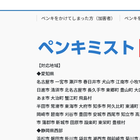
ペンキをかけてしまった方（加害者）
ペンキ
【対応地域】
◆愛知県
名古屋市 一宮市 瀬戸市 春日井市 犬山市 江南市 小牧
日進市 清須市 北名古屋市 長久手市 東郷町 豊山町 大
あま市 大治町 蟹江町 飛島村
半田市 常滑市 東海市 大府市 知多市 阿久比町 東浦町
岡崎市 碧南市 刈谷市 豊田市 安城市 西尾市 知立市 
市 蒲郡市 新城市 田原市 設楽町 東栄町 豊根村
◆静岡県西部
浜松市 磐田市 掛川市 袋井市 湖西市 御前崎市 菊川市