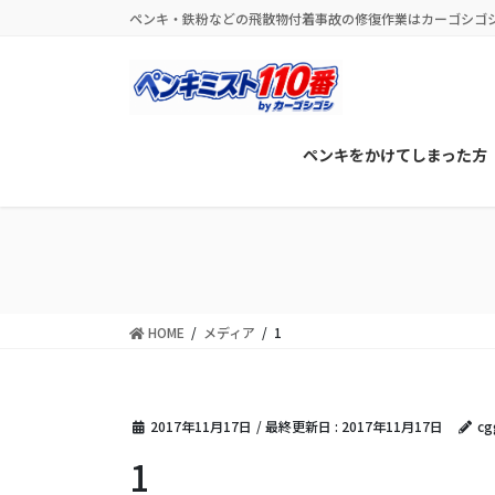
コ
ナ
ペンキ・鉄粉などの飛散物付着事故の修復作業はカーゴシゴ
ン
ビ
テ
ゲ
ン
ー
ツ
シ
に
ョ
ペンキをかけてしまった方
移
ン
動
に
移
動
HOME
メディア
1
2017年11月17日
/ 最終更新日 :
2017年11月17日
cg
1