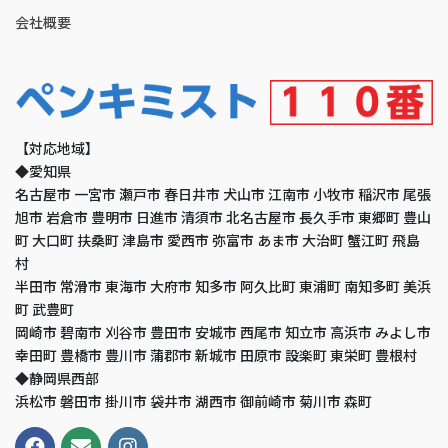
会社概要
【対応地域】
◆愛知県
名古屋市 一宮市 瀬戸市 春日井市 犬山市 江南市 小牧市 稲沢市 尾張
旭市 岩倉市 豊明市 日進市 清須市 北名古屋市 長久手市 東郷町 豊山
町 大口町 扶桑町 津島市 愛西市 弥富市 あま市 大治町 蟹江町 飛島
村
半田市 常滑市 東海市 大府市 知多市 阿久比町 東浦町 南知多町 美浜
町 武豊町
岡崎市 碧南市 刈谷市 豊田市 安城市 西尾市 知立市 高浜市 みよし市
幸田町 豊橋市 豊川市 蒲郡市 新城市 田原市 設楽町 東栄町 豊根村
◆静岡県西部
浜松市 磐田市 掛川市 袋井市 湖西市 御前崎市 菊川市 森町