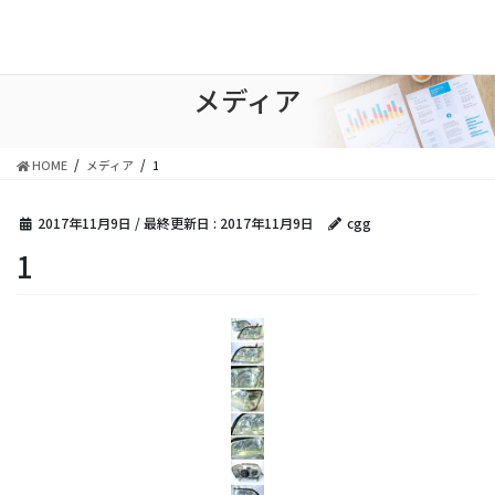
コ
ナ
ン
ビ
テ
ゲ
ン
ー
メディア
ツ
シ
に
ョ
移
ン
HOME
メディア
1
動
に
移
動
2017年11月9日
/ 最終更新日 :
2017年11月9日
cgg
1